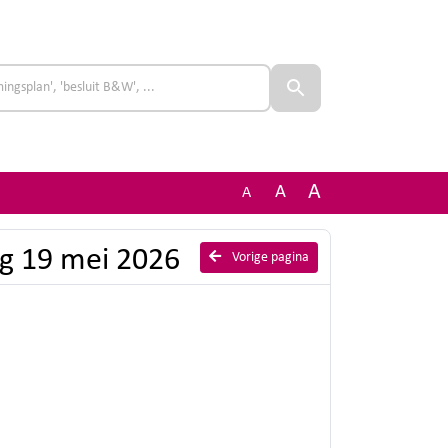
A
A
A
ng 19 mei 2026
Vorige pagina