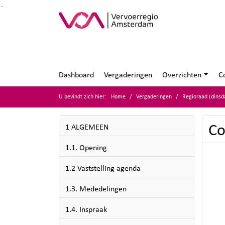
Ga naar de inhoud van deze pagina
Ga naar het zoeken
Ga naar het menu
Dashboard
Vergaderingen
Overzichten
C
U bevindt zich hier:
Home
Vergaderingen
Regioraad (dinsd
Co
1 ALGEMEEN
1.1. Opening
1.2 Vaststelling agenda
1.3. Mededelingen
1.4. Inspraak