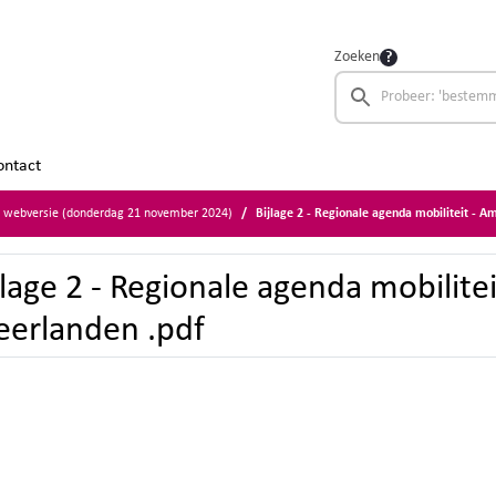
Zoeken
ontact
r webversie (donderdag 21 november 2024)
Bijlage 2 - Regionale agenda mobiliteit - A
jlage 2 - Regionale agenda mobilite
erlanden .pdf