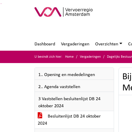
Ga naar de inhoud van deze pagina
Ga naar het zoeken
Ga naar het menu
Dashboard
Vergaderingen
Overzichten
C
U bevindt zich hier:
Home
Vergaderingen
Dagelijks Bestuu
Bi
1.. Opening en mededelingen
Me
2.. Agenda vaststellen
3 Vaststellen besluitenlijst DB 24
oktober 2024
Besluitenlijst DB 24 oktober
2024