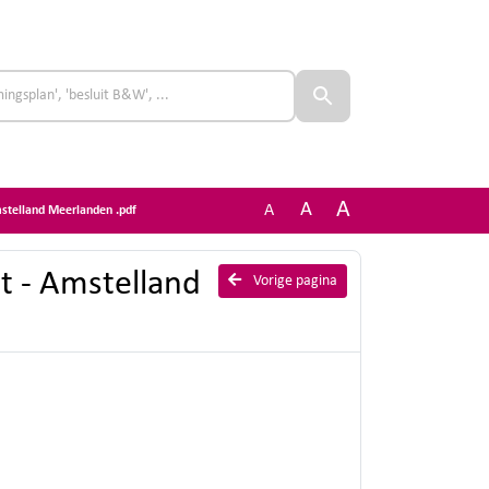
A
A
A
mstelland Meerlanden .pdf
it - Amstelland
Vorige pagina