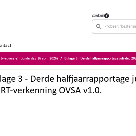
Zoeken
ontact
r (webversie) (donderdag 16 april 2026)
Bijlage 3 - Derde halfjaarrapportage juli-dec 202
jlage 3 - Derde halfjaarrapportage 
RT-verkenning OVSA v1.0.