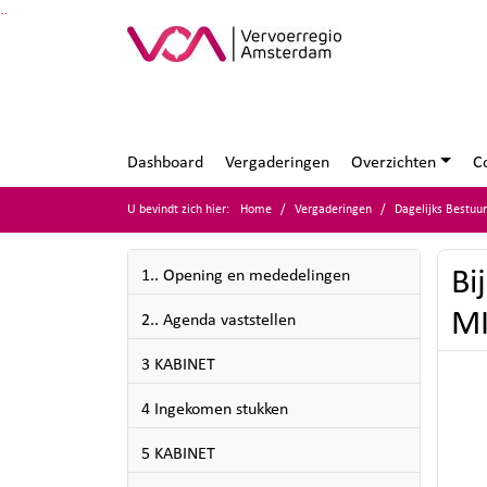
Ga naar de inhoud van deze pagina
Ga naar het zoeken
Ga naar het menu
Dashboard
Vergaderingen
Overzichten
C
U bevindt zich hier:
Home
Vergaderingen
Dagelijks Bestuu
Bi
1.. Opening en mededelingen
MI
2.. Agenda vaststellen
3 KABINET
4 Ingekomen stukken
5 KABINET