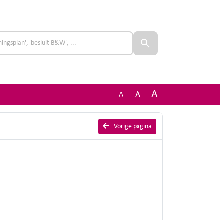
A
A
A
Vorige pagina