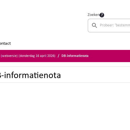
Zoeken
ontact
r (webversie) (donderdag 16 april 2026)
DB-informatienota
-informatienota