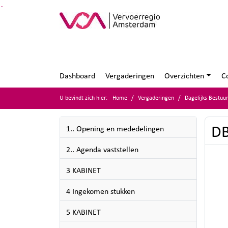
Ga naar de inhoud van deze pagina
Ga naar het zoeken
Ga naar het menu
Dashboard
Vergaderingen
Overzichten
C
U bevindt zich hier:
Home
Vergaderingen
Dagelijks Bestuu
DB
1.. Opening en mededelingen
2.. Agenda vaststellen
3 KABINET
4 Ingekomen stukken
5 KABINET