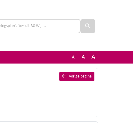
A
A
A
Vorige pagina