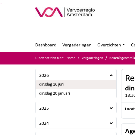
Ga naar de inhoud van deze pagina
Ga naar het zoeken
Ga naar het menu
Dashboard
Vergaderingen
Overzichten
C
U bevindt zich hier:
Home
Vergaderingen
Rekeningcommis
2026
Re
2026
dinsdag 16 juni
din
2026
dinsdag 20 januari
18:30
2025
Locat
2024
Ag