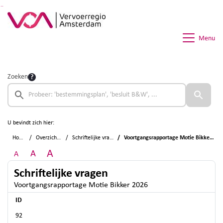
Ga naar de inhoud van deze pagina
Ga naar het zoeken
Ga naar het menu
Menu
Zoeken
U bevindt zich hier:
Home
Overzichten
Schriftelijke vragen
Voortgangsrapportage Motie Bikker 2026
A
A
A
Schriftelijke vragen
Voortgangsrapportage Motie Bikker 2026
ID
92