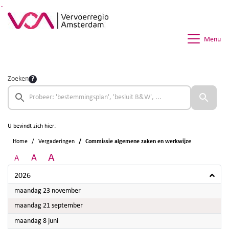
Ga naar de inhoud van deze pagina
Ga naar het zoeken
Ga naar het menu
Menu
Zoeken
U bevindt zich hier:
Home
Vergaderingen
Commissie algemene zaken en werkwijze
A
A
A
2026
2026
maandag 23 november
2026
maandag 21 september
2026
maandag 8 juni