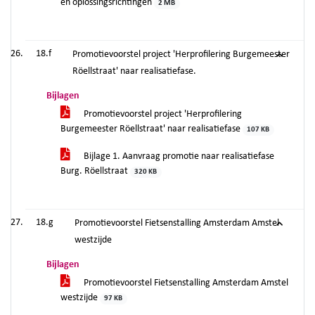
en oplossingsrichtingen
2 MB
18.f
Promotievoorstel project 'Herprofilering Burgemeester
Röellstraat' naar realisatiefase.
Bijlagen
Promotievoorstel project 'Herprofilering
Burgemeester Röellstraat' naar realisatiefase
107 KB
Bijlage 1. Aanvraag promotie naar realisatiefase
Burg. Röellstraat
320 KB
18.g
Promotievoorstel Fietsenstalling Amsterdam Amstel
westzijde
Bijlagen
Promotievoorstel Fietsenstalling Amsterdam Amstel
westzijde
97 KB