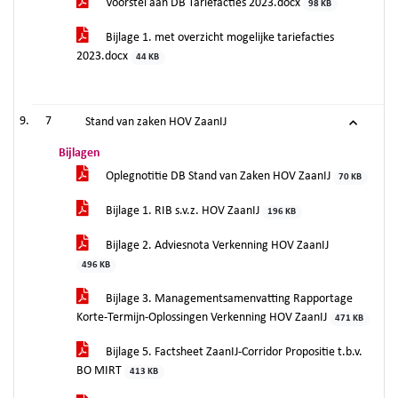
Voorstel aan DB Tariefacties 2023.docx
98 KB
Bijlage 1. met overzicht mogelijke tariefacties
2023.docx
44 KB
7
Stand van zaken HOV ZaanIJ
Bijlagen
Oplegnotitie DB Stand van Zaken HOV ZaanIJ
70 KB
Bijlage 1. RIB s.v.z. HOV ZaanIJ
196 KB
Bijlage 2. Adviesnota Verkenning HOV ZaanIJ
496 KB
Bijlage 3. Managementsamenvatting Rapportage
Korte-Termijn-Oplossingen Verkenning HOV ZaanIJ
471 KB
Bijlage 5. Factsheet ZaanIJ-Corridor Propositie t.b.v.
BO MIRT
413 KB