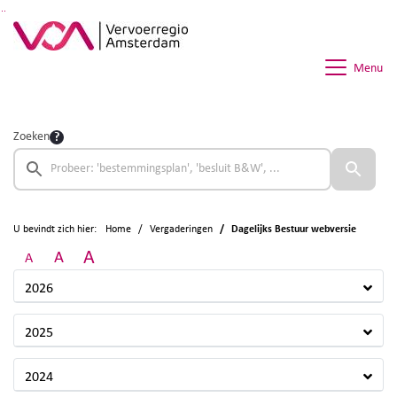
Ga naar de inhoud van deze pagina
Ga naar het zoeken
Ga naar het menu
Menu
Zoeken
U bevindt zich hier:
Home
Vergaderingen
Dagelijks Bestuur webversie
A
A
A
2026
2025
2024