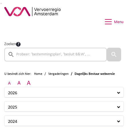
Ga naar de inhoud van deze pagina
Ga naar het zoeken
Ga naar het menu
Menu
Zoeken
U bevindt zich hier:
Home
Vergaderingen
Dagelijks Bestuur webversie
A
A
A
2026
2025
2024