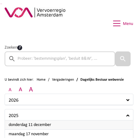
Ga naar de inhoud van deze pagina
Ga naar het zoeken
Ga naar het menu
Menu
Zoeken
U bevindt zich hier:
Home
Vergaderingen
Dagelijks Bestuur webversie
A
A
A
2026
2025
2025
donderdag 11 december
2025
maandag 17 november