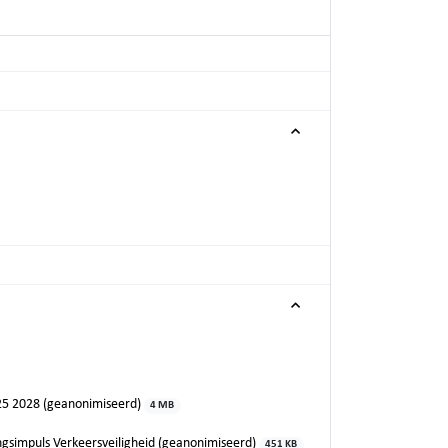
2025 2028 (geanonimiseerd)
4 MB
ngsimpuls Verkeersveiligheid (geanonimiseerd)
451 KB