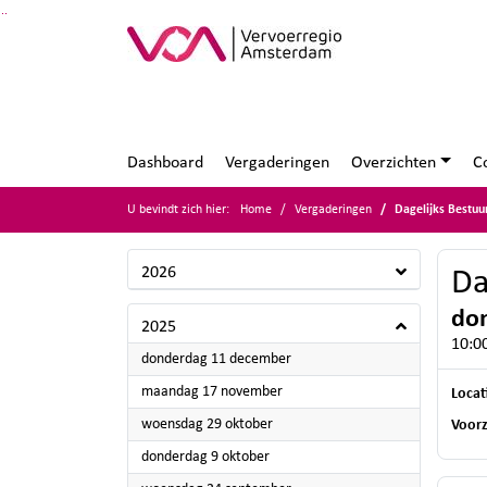
Ga naar de inhoud van deze pagina
Ga naar het zoeken
Ga naar het menu
Dashboard
Vergaderingen
Overzichten
C
U bevindt zich hier:
Home
Vergaderingen
Dagelijks Bestuu
2026
Da
don
2025
10:00
2025
donderdag 11 december
2025
maandag 17 november
Locat
2025
woensdag 29 oktober
Voorz
2025
donderdag 9 oktober