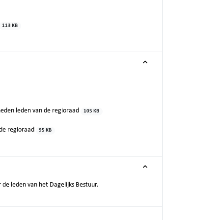
113 KB
heden leden van de regioraad
105 KB
 de regioraad
95 KB
 de leden van het Dagelijks Bestuur.