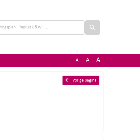
A
A
A
Vorige pagina