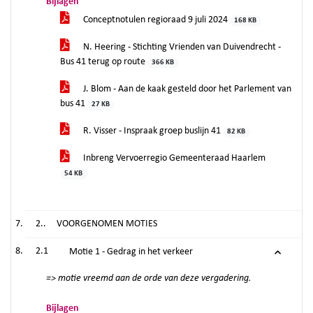
Bijlagen
Conceptnotulen regioraad 9 juli 2024
168 KB
N. Heering - Stichting Vrienden van Duivendrecht -
Bus 41 terug op route
366 KB
J. Blom - Aan de kaak gesteld door het Parlement van
bus 41
27 KB
R. Visser - Inspraak groep buslijn 41
82 KB
Inbreng Vervoerregio Gemeenteraad Haarlem
54 KB
2..
VOORGENOMEN MOTIES
2.1
Motie 1 - Gedrag in het verkeer
=> motie vreemd aan de orde van deze vergadering.
Bijlagen