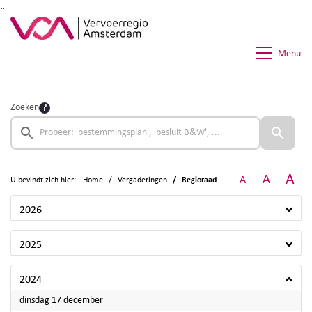
Ga naar de inhoud van deze pagina
Ga naar het zoeken
Ga naar het menu
Menu
Zoeken
A
A
A
U bevindt zich hier:
Home
Vergaderingen
Regioraad
2026
2025
2024
2024
dinsdag 17 december