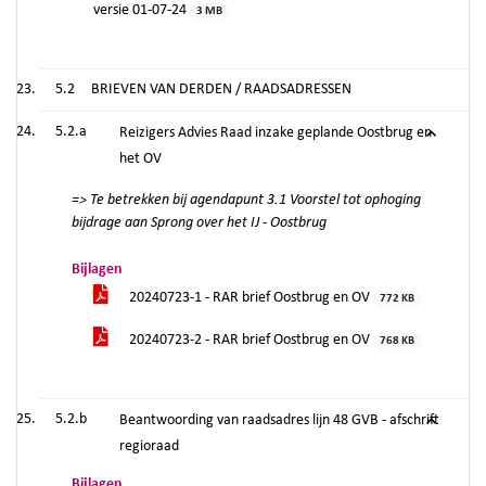
versie 01-07-24
3 MB
5.2
BRIEVEN VAN DERDEN / RAADSADRESSEN
5.2.a
Reizigers Advies Raad inzake geplande Oostbrug en
het OV
=> Te betrekken bij agendapunt 3.1
Voorstel tot ophoging
bijdrage aan Sprong over het IJ - Oostbrug
Bijlagen
20240723-1 - RAR brief Oostbrug en OV
772 KB
20240723-2 - RAR brief Oostbrug en OV
768 KB
5.2.b
Beantwoording van raadsadres lijn 48 GVB - afschrift
regioraad
Bijlagen